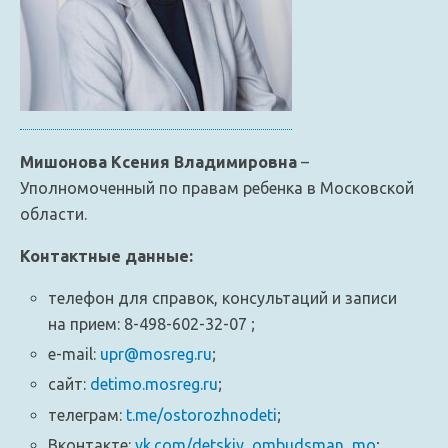
Мишонова Ксения Владимировна
–
Уполномоченный по правам ребенка в Московской
области.
Контактные данные:
телефон для справок, консультаций и записи
на прием: 8-498-602-32-07 ;
e-mail:
upr@mosreg.ru
;
сайт:
detimo.mosreg.ru
;
телеграм:
t.me/ostorozhnodeti
;
Вконтакте:
vk.com/detskiy_ombudsman_mo
;